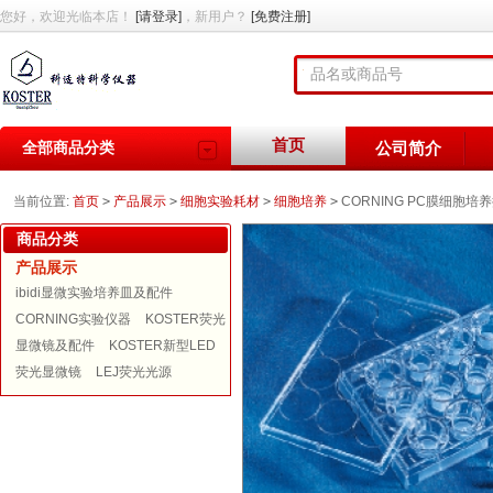
您好，欢迎光临本店！
[请登录]
，新用户？
[免费注册]
首页
全部商品分类
公司简介
当前位置:
首页
>
产品展示
>
细胞实验耗材
>
细胞培养
>
CORNING PC膜细胞培
商品分类
产品展示
ibidi显微实验培养皿及配件
CORNING实验仪器
KOSTER荧光
显微镜及配件
KOSTER新型LED
荧光显微镜
LEJ荧光光源