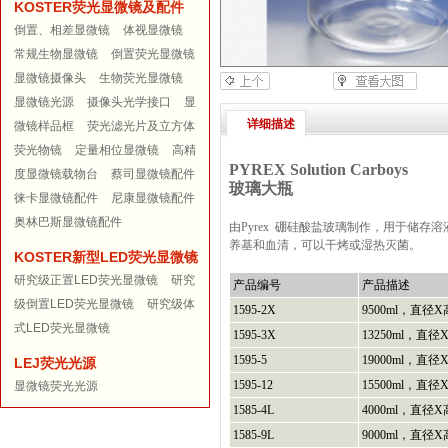
KOSTER荧光显微镜及配件
倒置、相差显微镜
体视显微镜
常规生物显微镜
倒置荧光显微镜
显微镜摄像头
生物荧光显微镜
显微镜光源
摄像头光学接口
显
详细描述
微镜样品框
荧光滤光片及立方体
荧光物镜
定量相位显微镜
高精
PYREX Solution Carboys
度显微镜载物台
蔡司显微镜配件
玻璃大瓶
徕卡显微镜配件
尼康显微镜配件
奥林巴斯显微镜配件
由Pyrex 硼硅酸盐玻璃制作，用于储存
养基和血清，可以干烤或湿热灭菌。
KOSTER新型LED荧光显微镜
研究级正置LED荧光显微镜
研究
产品编号
产品描述
级倒置LED荧光显微镜
研究级体
1595-2X
9500ml，直径X
式LED荧光显微镜
1595-3X
13250ml，直径
1595-5
19000ml，直径
LEJ荧光光源
1595-12
15500ml，直径
显微镜荧光光源
1585-4L
4000ml，直径X
1585-9L
9000ml，直径X