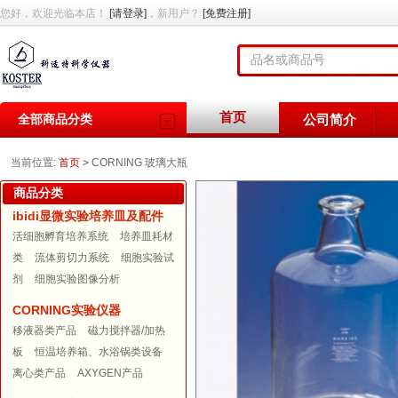
您好，欢迎光临本店！
[请登录]
，新用户？
[免费注册]
首页
全部商品分类
公司简介
当前位置:
首页
>
CORNING 玻璃大瓶
商品分类
ibidi显微实验培养皿及配件
活细胞孵育培养系统
培养皿耗材
类
流体剪切力系统
细胞实验试
剂
细胞实验图像分析
CORNING实验仪器
移液器类产品
磁力搅拌器/加热
板
恒温培养箱、水浴锅类设备
离心类产品
AXYGEN产品