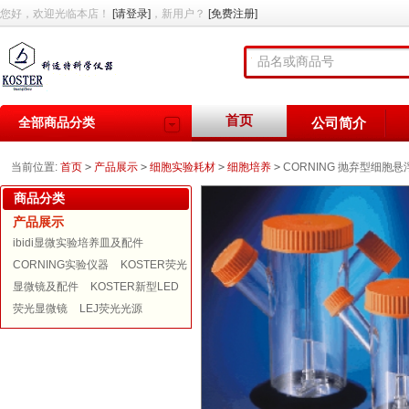
您好，欢迎光临本店！
[请登录]
，新用户？
[免费注册]
首页
全部商品分类
公司简介
当前位置:
首页
>
产品展示
>
细胞实验耗材
>
细胞培养
>
CORNING 抛弃型细胞
商品分类
产品展示
ibidi显微实验培养皿及配件
CORNING实验仪器
KOSTER荧光
显微镜及配件
KOSTER新型LED
荧光显微镜
LEJ荧光光源