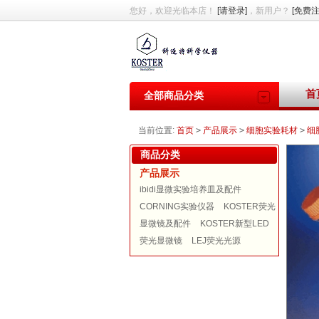
您好，欢迎光临本店！
[请登录]
，新用户？
[免费注
首
全部商品分类
当前位置:
首页
>
产品展示
>
细胞实验耗材
>
细
商品分类
产品展示
ibidi显微实验培养皿及配件
CORNING实验仪器
KOSTER荧光
显微镜及配件
KOSTER新型LED
荧光显微镜
LEJ荧光光源