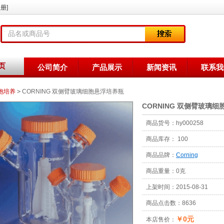
册]
页
公司简介
产品展示
新闻资讯
联系我
胞培养
>
CORNING 双侧臂玻璃细胞悬浮培养瓶
CORNING 双侧臂玻璃
商品货号：
hy000258
商品库存：
100
商品品牌：
Corning
商品重量：
0克
上架时间：
2015-08-31
商品点击数：
8636
￥0元
本店售价：