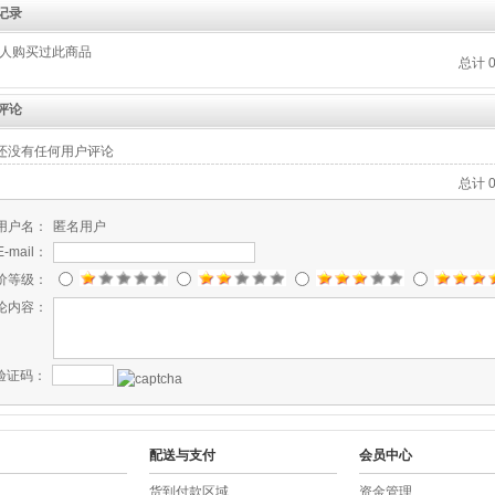
记录
人购买过此商品
总计 
评论
还没有任何用户评论
总计 
用户名：
匿名用户
E-mail：
价等级：
论内容：
验证码：
配送与支付
会员中心
货到付款区域
资金管理